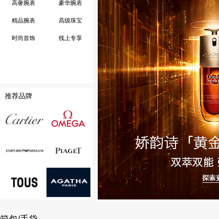
高奢腕表
豪华腕表
精品腕表
高级珠宝
时尚首饰
线上专享
推荐品牌
卡地亚
欧米茄
安普里奥·阿玛尼
伯爵
腕表
桃丝熊
AGATHA